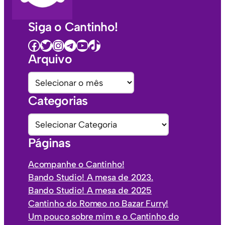
Siga o Cantinho!
Facebook
Twitter
Instagram
Telegram
Youtube
TikTok
Arquivo
A
r
Categorias
q
u
C
i
a
Páginas
v
t
o
e
Acompanhe o Cantinho!
s
g
Bando Studio! A mesa de 2023.
o
Bando Studio! A mesa de 2025
r
Cantinho do Romeo no Bazar Furry!
i
Um pouco sobre mim e o Cantinho do
a