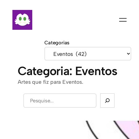
Pular
para
o
conteúdo
Categorias
Categoria:
Eventos
Artes que fiz para Eventos.
Pesquisar