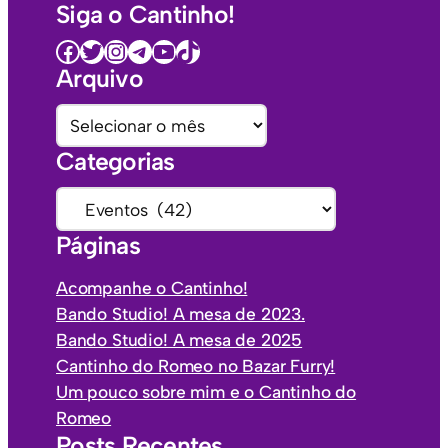
Siga o Cantinho!
Facebook
Twitter
Instagram
Telegram
Youtube
TikTok
Arquivo
A
r
Categorias
q
u
C
i
a
Páginas
v
t
o
e
Acompanhe o Cantinho!
s
g
Bando Studio! A mesa de 2023.
o
Bando Studio! A mesa de 2025
r
Cantinho do Romeo no Bazar Furry!
i
Um pouco sobre mim e o Cantinho do
a
Romeo
s
Posts Recentes